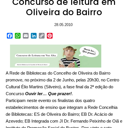
Concurso de leitura em
Oliveira do Bairro
28.05.2010
Facebook
WhatsApp
Email
LinkedIn
Copy
Pinterest
Link
A Rede de Bibliotecas do Concelho de Oliveira do Bairro
promove, no próximo dia 2 de Junho, pelas 20h30, no Centro
Cultural Élio Martins (Silveiro), a fase final da 2ª edição do
Concurso
Ouvir ler… Que prazer!
.
Participam neste evento os finalistas dos quatro
estabelecimentos de ensino que integram a Rede Concelhia
de Bibliotecas: ES de Oliveira do Bairro; EB Dr. Acácio de
Azevedo; EB Integrada com JI Dr. Fernando Peixinho de Oiã e
Instituto de Promoção Social de Bustos. Dos vinte e sete