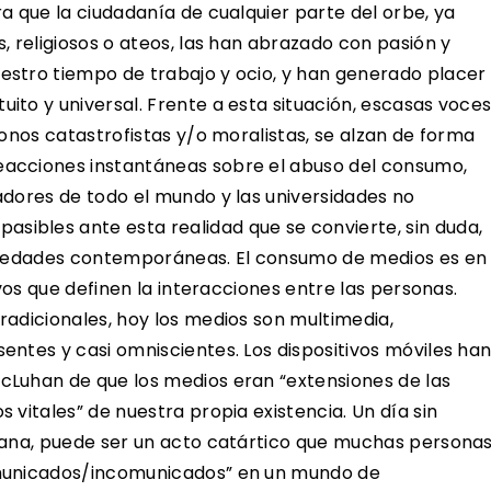
a que la ciudadanía de cualquier parte del orbe, ya
, religiosos o ateos, las han abrazado con pasión y
stro tiempo de trabajo y ocio, y han generado placer
to y universal. Frente a esta situación, escasas voce
tonos catastrofistas y/o moralistas, se alzan de forma
acciones instantáneas sobre el abuso del consumo,
adores de todo el mundo y las universidades no
ibles ante esta realidad que se convierte, sin duda,
ociedades contemporáneas. El consumo de medios es en
ivos que definen la interacciones entre las personas.
radicionales, hoy los medios son multimedia,
ntes y casi omniscientes. Los dispositivos móviles ha
cLuhan de que los medios eran “extensiones de las
 vitales” de nuestra propia existencia. Un día sin
mana, puede ser un acto catártico que muchas persona
omunicados/incomunicados” en un mundo de