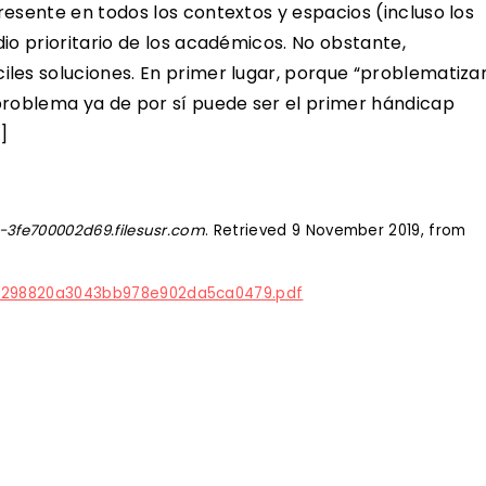
esente en todos los contextos y espacios (incluso los
io prioritario de los académicos. No obstante,
les soluciones. En primer lugar, porque “problematiza
problema ya de por sí puede ser el primer hándicap
]
3fe700002d69.filesusr.com
. Retrieved 9 November 2019, from
d2298820a3043bb978e902da5ca0479.pdf