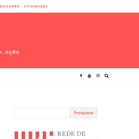
DOSSIERS
ATIVIDADES
o, ação
Pesquisar