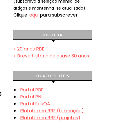
(subscreva a seleção mensal de
artigos e mantenha-se atualizado)
Clique
aqui
para subscrever
HISTÓRIA
•
20 anos RBE
•
Breve história de quase 30 anos
LIGAÇÕES ÚTEIS
Portal RBE
s
Portal PNL
Portal EduQA
Plataforma RBE (formação)
Plataforma RBE (projetos)