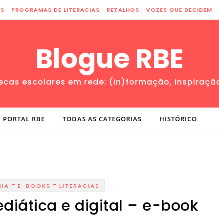
ES
PROGRAMAS DE LITERACIAS
RETALHOS
VOZES QUE DECIDEM
Blogue RBE
tecas escolares em rede: (in)formação, inspiraçã
PORTAL RBE
TODAS AS CATEGORIAS
HISTÓRICO
-
-
NIA
E-BOOKS
LITERACIAS
iática e digital – e-book