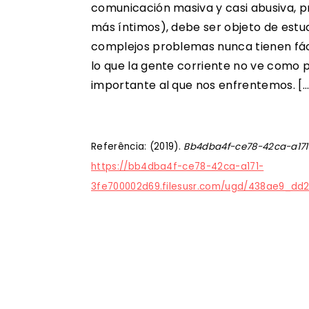
comunicación masiva y casi abusiva, pr
más íntimos), debe ser objeto de estud
complejos problemas nunca tienen fáci
lo que la gente corriente no ve como 
importante al que nos enfrentemos. […
Referência: (2019).
Bb4dba4f-ce78-42ca-a171-
https://bb4dba4f-ce78-42ca-a171-
3fe700002d69.filesusr.com/ugd/438ae9_d