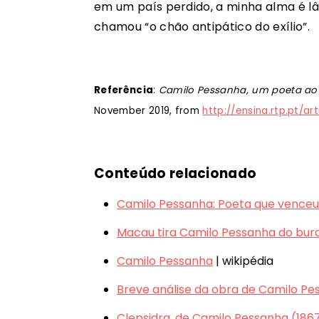
em um país perdido, a minha alma é l
chamou “o chão antipático do exílio”.
Referência
:
Camilo Pessanha, um poeta ao
November 2019, from
http://ensina.rtp.pt/a
Conteúdo relacionado
Camilo Pessanha: Poeta que vence
Macau tira Camilo Pessanha do bur
Camilo Pessanha
| wikipédia
Breve análise da obra de Camilo Pe
Clepsidra, de Camilo Pessanha (18