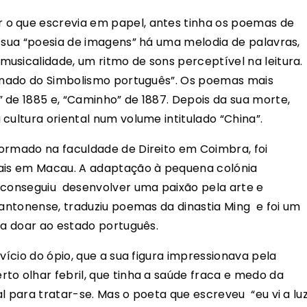
o que escrevia em papel, antes tinha os poemas de
a sua “poesia de imagens” há uma melodia de palavras,
usicalidade, um ritmo de sons perceptível na leitura.
zonado do Simbolismo português”. Os poemas mais
 de 1885 e, “Caminho” de 1887. Depois da sua morte,
cultura oriental num volume intitulado “China”.
ormado na faculdade de Direito em Coimbra, foi
nais em Macau. A adaptação à pequena colónia
o conseguiu desenvolver uma paixão pela arte e
cantonense, traduziu poemas da dinastia Ming e foi um
 a doar ao estado português.
vício do ópio, que a sua figura impressionava pela
to olhar febril, que tinha a saúde fraca e medo da
l para tratar-se. Mas o poeta que escreveu “eu vi a lu