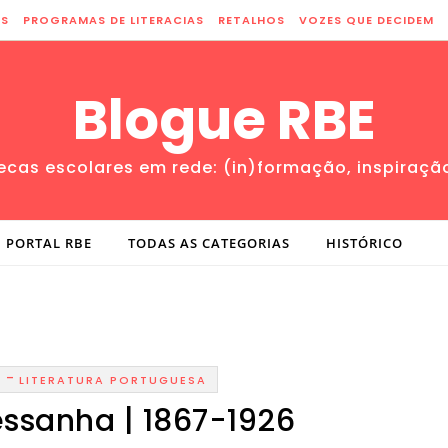
ES
PROGRAMAS DE LITERACIAS
RETALHOS
VOZES QUE DECIDEM
Blogue RBE
tecas escolares em rede: (in)formação, inspiraçã
PORTAL RBE
TODAS AS CATEGORIAS
HISTÓRICO
-
S
LITERATURA PORTUGUESA
ssanha | 1867-1926