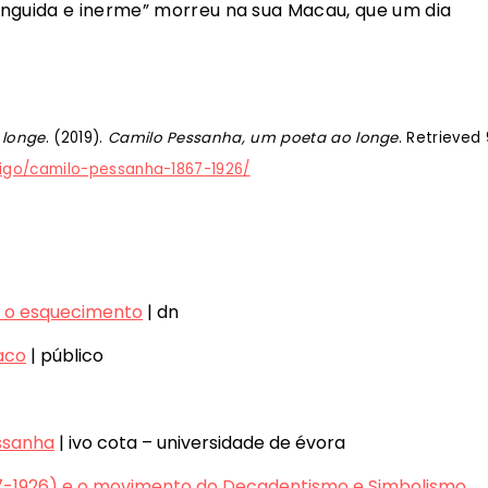
ânguida e inerme” morreu na sua Macau, que um dia
 longe
. (2019).
Camilo Pessanha, um poeta ao longe
. Retrieved 
rtigo/camilo-pessanha-1867-1926/
u o esquecimento
| dn
aco
| público
ssanha
| ivo cota – universidade de évora
67-1926) e o movimento do Decadentismo e Simbolismo