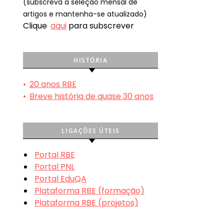
(subscreva a seleção mensal de
artigos e mantenha-se atualizado)
Clique
aqui
para subscrever
HISTÓRIA
•
20 anos RBE
•
Breve história de quase 30 anos
LIGAÇÕES ÚTEIS
Portal RBE
Portal PNL
Portal EduQA
Plataforma RBE (formação)
Plataforma RBE (projetos)