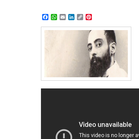
Facebook
WhatsApp
Email
LinkedIn
Copy
Pinterest
Link