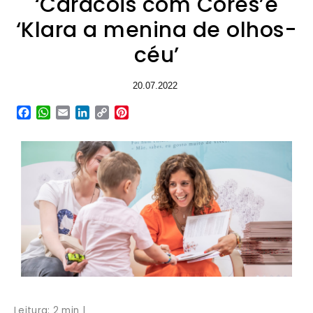
‘Caracóis com Cores’e
‘Klara a menina de olhos-
céu’
20.07.2022
Facebook
WhatsApp
Email
LinkedIn
Copy
Pinterest
Link
Leitura: 2 min |