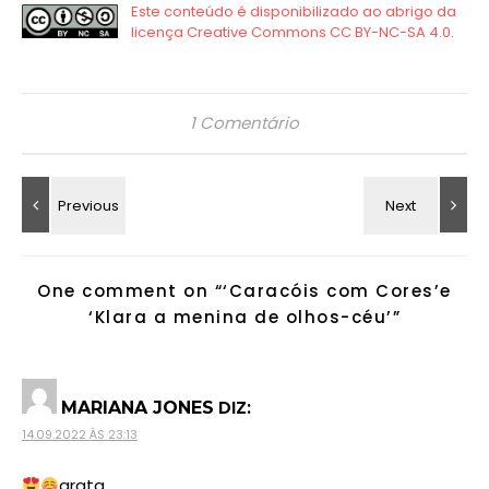
1 Comentário
One comment on “
‘Caracóis com Cores’e
‘Klara a menina de olhos-céu’
”
DIZ:
MARIANA JONES
14.09.2022 ÀS 23:13
grata