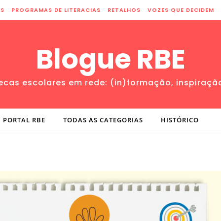
ES
PROGRAMAS DE LITERACIAS
RETALHOS
VOZES QUE DECIDEM
Blogue RBE
tecas escolares em rede: (in)formação, inspiraçã
PORTAL RBE
TODAS AS CATEGORIAS
HISTÓRICO