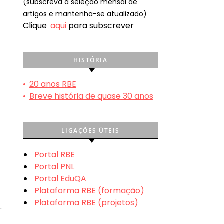
(subscreva a seleção mensal de
artigos e mantenha-se atualizado)
Clique
aqui
para subscrever
e
HISTÓRIA
•
20 anos RBE
•
Breve história de quase 30 anos
LIGAÇÕES ÚTEIS
Portal RBE
Portal PNL
Portal EduQA
Plataforma RBE (formação)
Plataforma RBE (projetos)
.