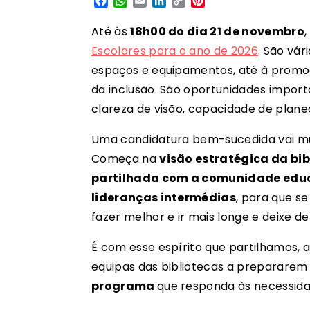
Facebook
WhatsApp
Email
LinkedIn
Copy
Pinterest
Link
Até às
18h00 do dia 21 de novembro
Escolares para o ano de 2026
. São vár
espaços e equipamentos, até à promoçã
da inclusão. São oportunidades impor
clareza de visão, capacidade de plane
Uma candidatura bem-sucedida vai mu
Começa na
visão estratégica da bib
partilhada com a comunidade educa
lideranças intermédias
, para que
se
fazer melhor e ir mais longe e deixe d
É com esse espírito que partilhamos, 
equipas das bibliotecas a prepararem
programa
que responda às necessida