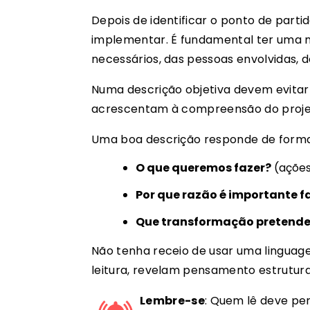
Depois de identificar o ponto de part
implementar. É fundamental ter uma n
necessários, das pessoas envolvidas, 
Numa descrição objetiva devem evitar
acrescentam à compreensão do proje
Uma boa descrição responde de forma c
O que queremos fazer?
(ações
Por que razão é importante f
Que transformação pretend
Não tenha receio de usar uma linguagem
leitura, revelam pensamento estrutu
Lembre-se
: Quem lê deve pe