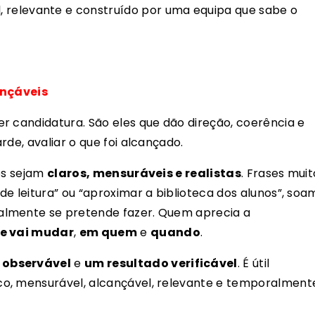
, relevante e construído por uma equipa que sabe o
ançáveis
r candidatura. São eles que dão direção, coerência e
rde, avaliar o que foi alcançado.
vos sejam
claros, mensuráveis e realistas
. Frases muit
e leitura” ou “aproximar a biblioteca dos alunos”, soa
almente se pretende fazer. Quem aprecia a
e vai mudar
,
em quem
e
quando
.
observável
e
um resultado verificável
. É útil
o, mensurável, alcançável, relevante e temporalment