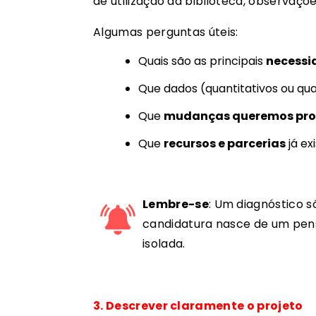
de utilização da biblioteca, observaç
Algumas perguntas úteis:
Quais são as principais
necessid
Que dados (quantitativos ou qu
Que
mudanças queremos pr
Que
recursos e parcerias
já ex
Lembre-se
: Um diagnóstico s
candidatura nasce de um pen
isolada.
3. Descrever claramente o projeto