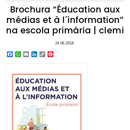
Brochura “Éducation aux
médias et à l´information”
na escola primária | clemi
24.06.2018
Facebook
WhatsApp
Email
LinkedIn
Copy
Pinterest
Link