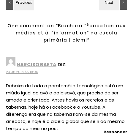
One comment on “
Brochura “Éducation aux
médias et à l´information” na escola
primária | clemi
”
NARCISO BAETA
DIZ:
24.06.2018 ÀS 19:00
Debaixo de toda a parafernália tecnológica está um
miúdo igual ao avô e ao bisavô, que precisa de ser
amado e orientado. Antes havia os recreios e as
tabernas, hoje há o Facebook e o Youtube. A
diferença era que na taberna riam-se da mesma
anedota, e hoje é a aldeia global que se ri ao mesmo
tempo do mesmo post.
Responder