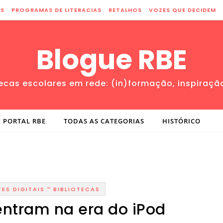
ES
PROGRAMAS DE LITERACIAS
RETALHOS
VOZES QUE DECIDEM
Blogue RBE
tecas escolares em rede: (in)formação, inspiraçã
PORTAL RBE
TODAS AS CATEGORIAS
HISTÓRICO
-
ES DIGITAIS
BIBLIOTECAS
entram na era do iPod