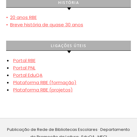
HISTÓRIA
•
20 anos RBE
•
Breve história de quase 30 anos
LIGAÇÕES ÚTEIS
Portal RBE
Portal PNL
Portal EduQA
Plataforma RBE (formação)
Plataforma RBE (projetos)
Publicação de Rede de Bibliotecas Escolares · Departamento
de Promoção da Leitura · EduQA · MECI