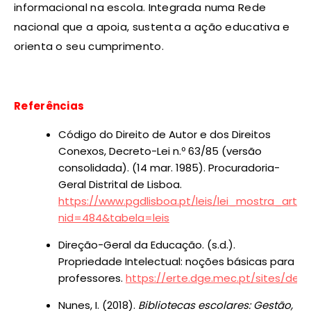
informacional na escola. Integrada numa Rede
nacional que a apoia, sustenta a ação educativa e
orienta o seu cumprimento.
Referências
Código do Direito de Autor e dos Direitos
Conexos, Decreto-Lei n.º 63/85 (versão
consolidada). (14 mar. 1985). Procuradoria-
Geral Distrital de Lisboa.
https://www.pgdlisboa.pt/leis/lei_mostra_artic
nid=484&tabela=leis
Direção-Geral da Educação. (s.d.).
Propriedade Intelectual: noções básicas para
professores.
https://erte.dge.mec.pt/sites/defa
Nunes, I. (2018).
Bibliotecas escolares: Gestão,