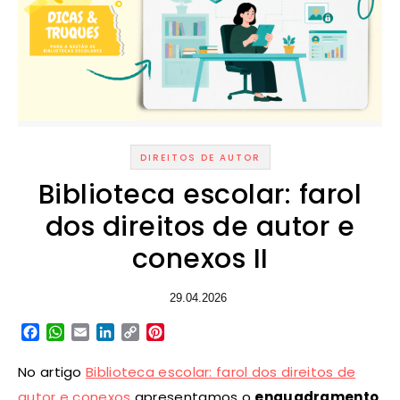
DIREITOS DE AUTOR
Biblioteca escolar: farol
dos direitos de autor e
conexos II
29.04.2026
Facebook
WhatsApp
Email
LinkedIn
Copy
Pinterest
Link
No artigo
Biblioteca escolar: farol dos direitos de
autor e conexos
apresentamos o
enquadramento