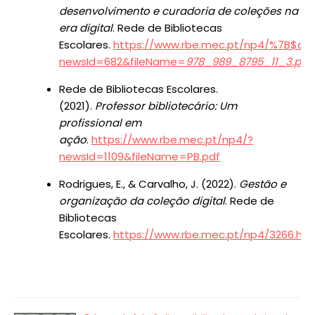
desenvolvimento e curadoria de coleções na
era digital
. Rede de Bibliotecas
Escolares.
https://www.rbe.mec.pt/np4/%7B$cli
newsId=682&fileName=
978_989_8795_11_3.pdf
Rede de Bibliotecas Escolares.
(2021).
Professor bibliotecário: Um
profissional em
ação
.
https://www.rbe.mec.pt/np4/?
newsId=1109&fileName=PB.pdf
Rodrigues, E., & Carvalho, J. (2022).
Gestão e
organização da coleção digital
. Rede de
Bibliotecas
Escolares.
https://www.rbe.mec.pt/np4/3266.htm