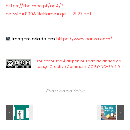
https://rbe.mec.pt/np4/?
newsId=890&fileName=qe__21.27.pdf
Imagem criada em
https://www.canva.com/
Sem comentários