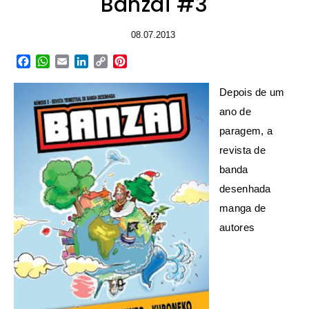
Banzai #3
08.07.2013
Facebook
WhatsApp
Email
LinkedIn
Copy
Pinterest
Link
Depois de um
ano de
paragem, a
revista de
banda
desenhada
manga de
autores