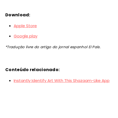
Download
:
Apple Store
Google play
*Tradução livre do artigo do jornal espanhol El País.
Conteúdo relacionado:
Instantly Identify Art With This Shazaam-Like App