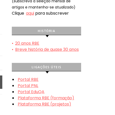
(subscreva a seleção mensal de
artigos e mantenha-se atualizado)
Clique
aqui
para subscrever
HISTÓRIA
•
20 anos RBE
•
Breve história de quase 30 anos
LIGAÇÕES ÚTEIS
Portal RBE
Portal PNL
Portal EduQA
Plataforma RBE (formação)
Plataforma RBE (projetos)