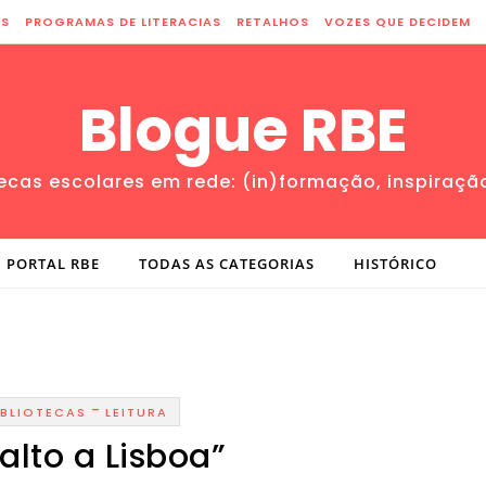
ES
PROGRAMAS DE LITERACIAS
RETALHOS
VOZES QUE DECIDEM
Blogue RBE
tecas escolares em rede: (in)formação, inspiraçã
PORTAL RBE
TODAS AS CATEGORIAS
HISTÓRICO
-
IBLIOTECAS
LEITURA
alto a Lisboa”