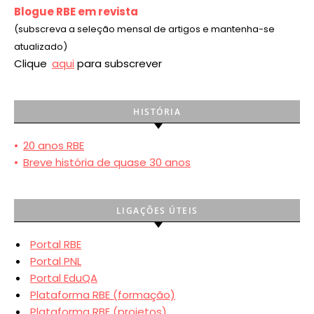
Blogue RBE em revista
(subscreva a seleção mensal de artigos e mantenha-se
atualizado)
Clique
aqui
para subscrever
HISTÓRIA
•
20 anos RBE
•
Breve história de quase 30 anos
LIGAÇÕES ÚTEIS
Portal RBE
Portal PNL
Portal EduQA
Plataforma RBE (formação)
Plataforma RBE (projetos)