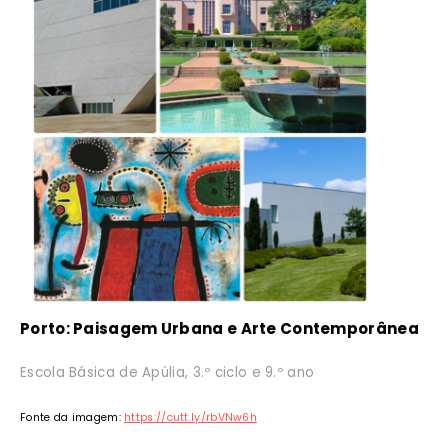
Porto: Paisagem Urbana e Arte Contemporânea
Escola Básica de Apúlia, 3.º ciclo e 9.º ano
Fonte da imagem:
https://cutt.ly/rbVNw6h