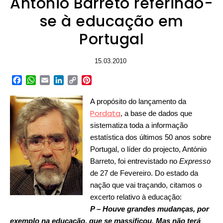
António Barreto referindo-
se à educação em
Portugal
15.03.2010
Facebook
WhatsApp
Email
LinkedIn
Copy
Pinterest
Link
A propósito do lançamento da
Pordata
, a base de dados que
sistematiza toda a informação
estatística dos últimos 50 anos sobre
Portugal, o líder do projecto, António
Barreto, foi entrevistado no
Expresso
de 27 de Fevereiro. Do estado da
nação que vai traçando, citamos o
excerto relativo à educação:
P – Houve grandes mudanças, por
exemplo na educação, que se massificou. Mas não terá