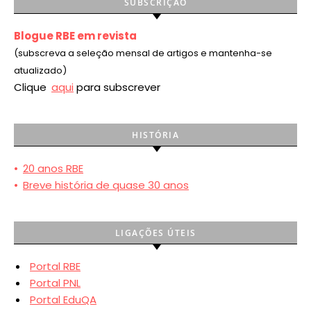
SUBSCRIÇÃO
Blogue RBE em revista
(subscreva a seleção mensal de artigos e mantenha-se
atualizado)
Clique
aqui
para subscrever
HISTÓRIA
•
20 anos RBE
•
Breve história de quase 30 anos
LIGAÇÕES ÚTEIS
Portal RBE
Portal PNL
Portal EduQA