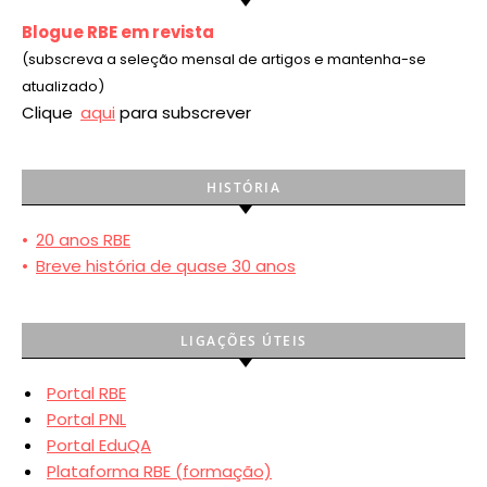
Blogue RBE em revista
(subscreva a seleção mensal de artigos e mantenha-se
atualizado)
Clique
aqui
para subscrever
HISTÓRIA
•
20 anos RBE
•
Breve história de quase 30 anos
LIGAÇÕES ÚTEIS
Portal RBE
Portal PNL
Portal EduQA
Plataforma RBE (formação)