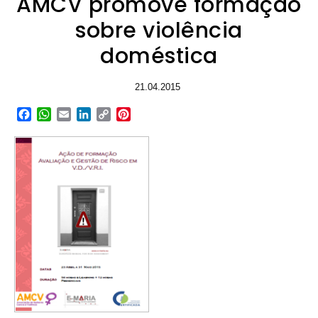
AMCV promove formação
sobre violência
doméstica
21.04.2015
Facebook
WhatsApp
Email
LinkedIn
Copy
Pinterest
Link