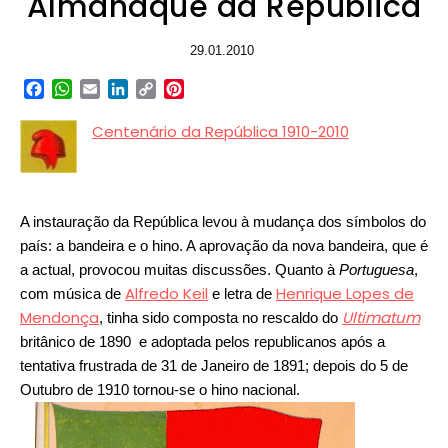
Almanaque da República
29.01.2010
Facebook
WhatsApp
Email
LinkedIn
Copy
Pinterest
Link
Centenário da República 1910-2010
A instauração da República levou à mudança dos símbolos do
país: a bandeira e o hino. A aprovação da nova bandeira, que é
a actual, provocou muitas discussões. Quanto à
Portuguesa
,
Alfredo Keil
Henrique Lopes de
com música de
e letra de
Mendonça
Ultimatum
, tinha sido composta no rescaldo do
britânico de 1890 e adoptada pelos republicanos após a
tentativa frustrada de 31 de Janeiro de 1891; depois do 5 de
Outubro de 1910 tornou-se o hino nacional.