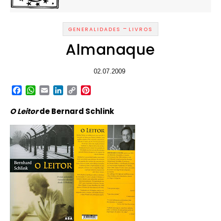
-
GENERALIDADES
LIVROS
Almanaque
02.07.2009
Facebook
WhatsApp
Email
LinkedIn
Copy
Pinterest
Link
O Leitor
de Bernard Schlink