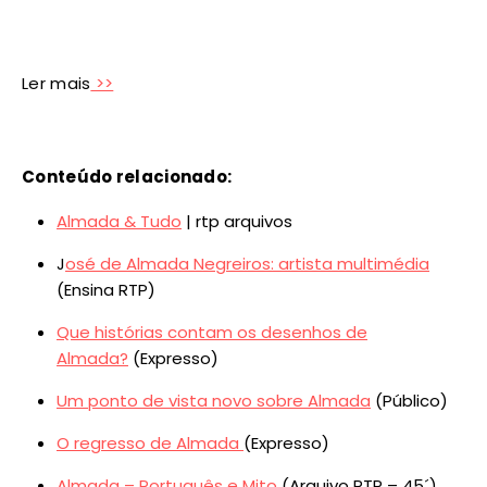
Ler mais
>>
Conteúdo relacionado:
Almada & Tudo
| rtp arquivos
J
osé de Almada Negreiros: artista multimédia
(Ensina RTP)
Que histórias contam os desenhos de
Almada?
(Expresso)
Um ponto de vista novo sobre Almada
(Público)
O regresso de Almada
(Expresso)
Almada – Português e Mito
(Arquivo RTP – 45´)