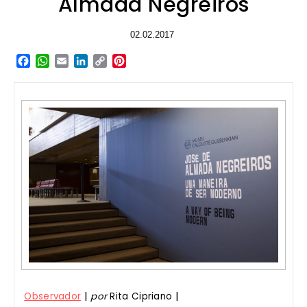
Almada Negreiros
02.02.2017
Facebook
WhatsApp
Email
LinkedIn
Copy
Pinterest
Link
|
|
Observador
por
Rita Cipriano