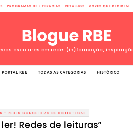
ES
PROGRAMAS DE LITERACIAS
RETALHOS
VOZES QUE DECIDEM
Blogue RBE
tecas escolares em rede: (in)formação, inspiraçã
PORTAL RBE
TODAS AS CATEGORIAS
HISTÓRICO
-
AS
REDES CONCELHIAS DE BIBLIOTECAS
ler! Redes de leituras”