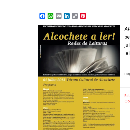
Facebook
WhatsApp
Email
LinkedIn
Copy
Pinterest
Link
Al
pe
ju
le
Pro