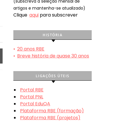
(subscreva a seleção mensal de
artigos e mantenha-se atualizado)
Clique
aqui
para subscrever
HISTÓRIA
•
20 anos RBE
•
Breve história de quase 30 anos
LIGAÇÕES ÚTEIS
Portal RBE
Portal PNL
Portal EduQA
Plataforma RBE (formação)
Plataforma RBE (projetos)