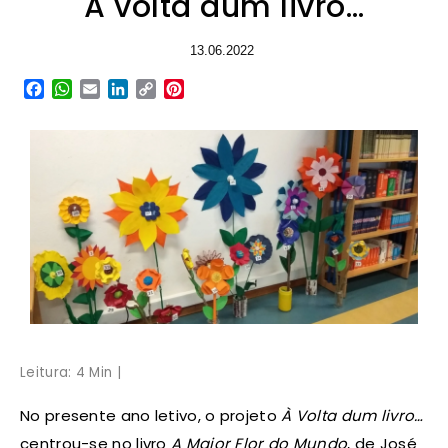
À volta dum livro…
13.06.2022
Facebook
WhatsApp
Email
LinkedIn
Copy
Pinterest
Link
Leitura: 4 Min |
No presente ano letivo, o projeto
À Volta dum livro…
centrou-se no livro
A Maior Flor do Mundo
, de José