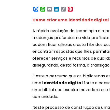
Facebook
WhatsApp
Email
LinkedIn
Copy
Pinterest
Link
Como criar uma identidade digital
A rápida evolução da tecnologia e a p
mudanças profundas na vida profissiona
podem ficar alheias a esta hibridez q
encontrar respostas que lhes permita
oferecer serviços e recursos de qualida
assegurando, desta forma, a transição
É este o percurso que as bibliotecas e
uma
identidade digital
forte e coes
uma biblioteca escolar inovadora que 
comunidade.
Neste processo de construção de uma id