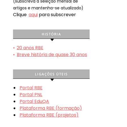
(subscreva a seleção mensal de
artigos e mantenha-se atualizado)
Clique
aqui
para subscrever
HISTÓRIA
•
20 anos RBE
•
Breve história de quase 30 anos
LIGAÇÕES ÚTEIS
Portal RBE
Portal PNL
Portal EduQA
Plataforma RBE (formação)
Plataforma RBE (projetos)