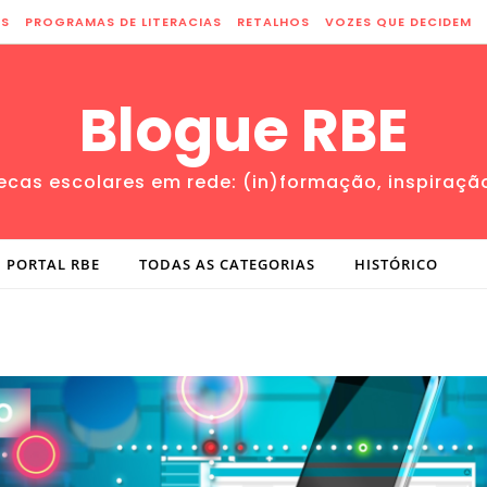
ES
PROGRAMAS DE LITERACIAS
RETALHOS
VOZES QUE DECIDEM
Blogue RBE
tecas escolares em rede: (in)formação, inspiraçã
PORTAL RBE
TODAS AS CATEGORIAS
HISTÓRICO