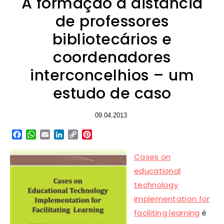
A formação à distância
de professores
bibliotecários e
coordenadores
interconcelhios – um
estudo de caso
09.04.2013
Facebook
WhatsApp
Email
LinkedIn
Copy
Pinterest
Link
Cases on
educational
technology
implementation for
faciliting learning
é