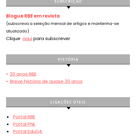
SUBSCRIÇÃO
Blogue RBE em revista
(subscreva a seleção mensal de artigos e mantenha-se
atualizado)
Clique
aqui
para subscrever
HISTÓRIA
•
20 anos RBE
•
Breve história de quase 30 anos
LIGAÇÕES ÚTEIS
Portal RBE
Portal PNL
Portal EduQA