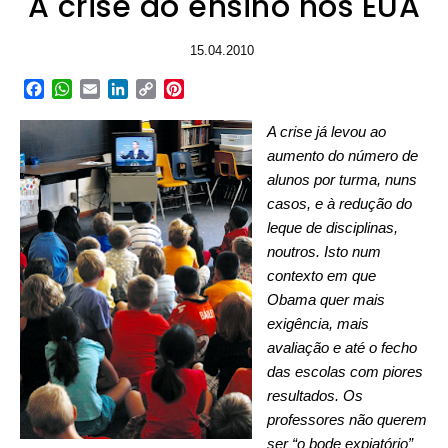
A crise do ensino nos EUA
15.04.2010
Facebook
WhatsApp
Email
LinkedIn
Copy
Pinterest
Link
A crise já levou ao
aumento do número de
alunos por turma, nuns
casos, e à redução do
leque de disciplinas,
noutros. Isto num
contexto em que
Obama quer mais
exigência, mais
avaliação e até o fecho
das escolas com piores
resultados. Os
professores não querem
ser “o bode expiatório”