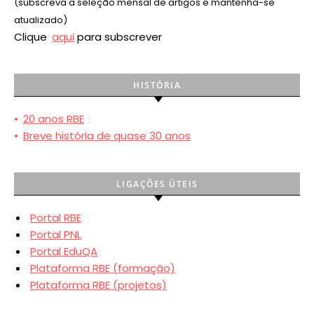
(subscreva a seleção mensal de artigos e mantenha-se
atualizado)
Clique
aqui
para subscrever
HISTÓRIA
•
20 anos RBE
•
Breve história de quase 30 anos
LIGAÇÕES ÚTEIS
Portal RBE
Portal PNL
Portal EduQA
Plataforma RBE (formação)
Plataforma RBE (projetos)