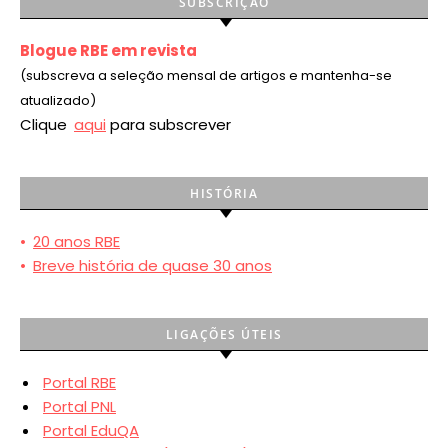
SUBSCRIÇÃO
Blogue RBE em revista
(subscreva a seleção mensal de artigos e mantenha-se
atualizado)
Clique
aqui
para subscrever
HISTÓRIA
•
20 anos RBE
•
Breve história de quase 30 anos
LIGAÇÕES ÚTEIS
Portal RBE
Portal PNL
Portal EduQA