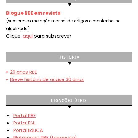
Blogue RBE em revista
(subscreva a seleção mensal de artigos e mantenha-se
atualizado)
Clique
aqui
para subscrever
HISTÓRIA
•
20 anos RBE
•
Breve história de quase 30 anos
LIGAÇÕES ÚTEIS
Portal RBE
Portal PNL
Portal EduQA
Plataforma RBE (formação)