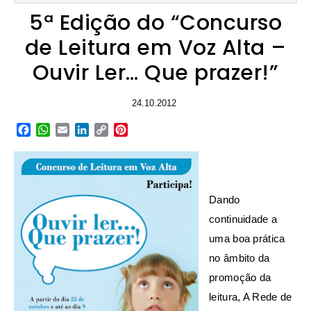
5ª Edição do “Concurso
de Leitura em Voz Alta –
Ouvir Ler… Que prazer!”
24.10.2012
Facebook
WhatsApp
Email
LinkedIn
Copy
Pinterest
Link
Dando
continuidade a
uma boa prática
no âmbito da
promoção da
leitura, A Rede de