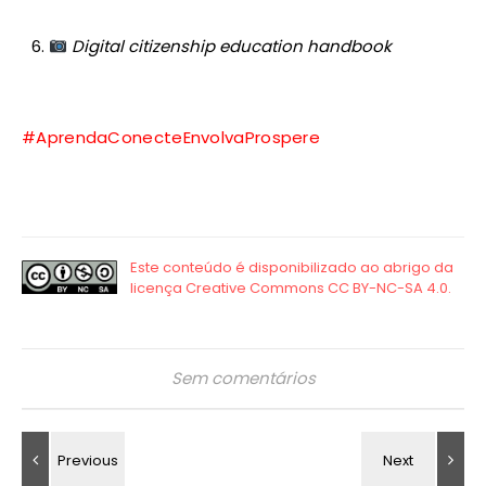
Digital citizenship education handbook
#AprendaConecteEnvolvaProspere
Sem comentários