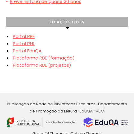
•
Breve história de quase 30 anos
LIGAÇÕES ÚTEIS
Portal RBE
Portal PNL
Portal EduQA
Plataforma RBE (formação)
Plataforma RBE (projetos)
Publicação de Rede de Bibliotecas Escolares · Departamento
de Promoção da Leitura · EduQA · MECI
Graceful Theme by
Optima Themes