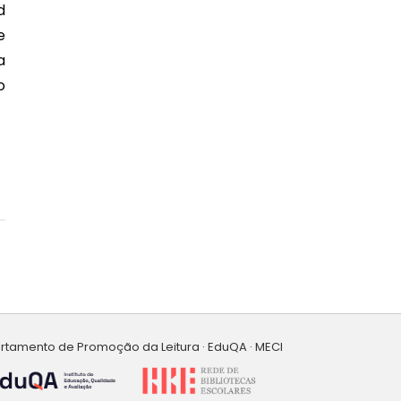
e
a
o
artamento de Promoção da Leitura · EduQA · MECI