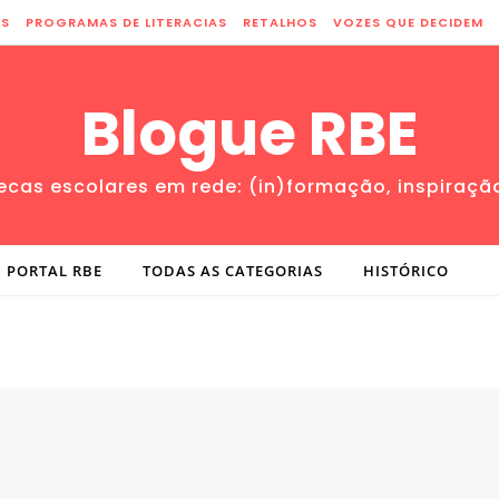
ES
PROGRAMAS DE LITERACIAS
RETALHOS
VOZES QUE DECIDEM
Blogue RBE
tecas escolares em rede: (in)formação, inspiraçã
PORTAL RBE
TODAS AS CATEGORIAS
HISTÓRICO