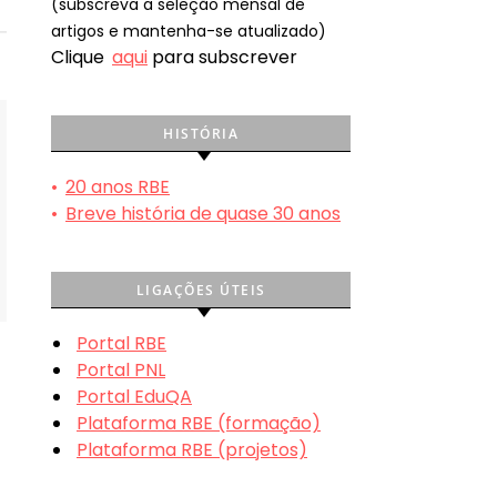
(subscreva a seleção mensal de
artigos e mantenha-se atualizado)
Clique
aqui
para subscrever
HISTÓRIA
•
20 anos RBE
•
Breve história de quase 30 anos
LIGAÇÕES ÚTEIS
Portal RBE
Portal PNL
Portal EduQA
Plataforma RBE (formação)
Plataforma RBE (projetos)