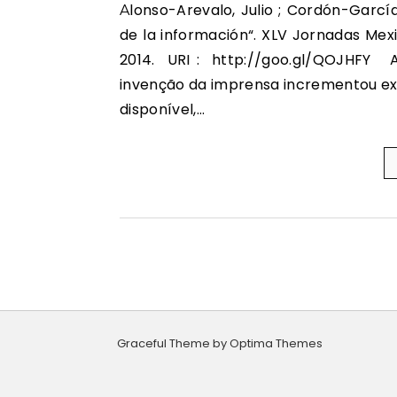
Alonso-Arevalo, Julio ; Cordón-García, José-Antonio. “Lectura Social, metadatos y visibilidad
de la información“. XLV Jornadas Mex
2014. URI : http://goo.gl/QOJHFY A h
invenção da imprensa incrementou exp
disponível,…
Graceful Theme by
Optima Themes