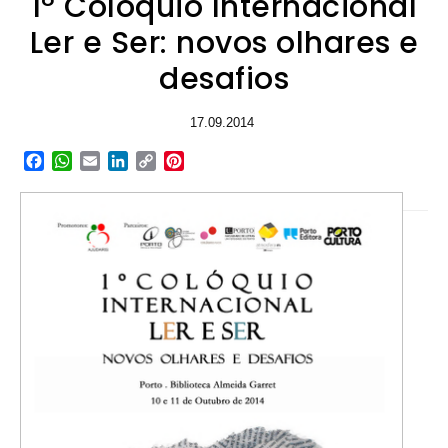
1º Colóquio Internacional
Ler e Ser: novos olhares e
desafios
17.09.2014
Facebook
WhatsApp
Email
LinkedIn
Copy
Pinterest
Link