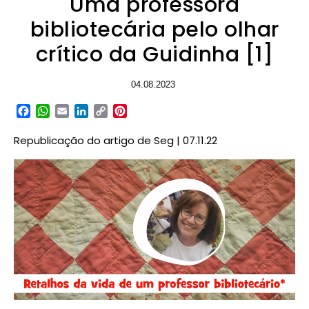
Uma professora
bibliotecária pelo olhar
crítico da Guidinha [1]
04.08.2023
Facebook
WhatsApp
Email
LinkedIn
Copy
Pinterest
Link
Republicação do artigo de Seg |
07
.11.22