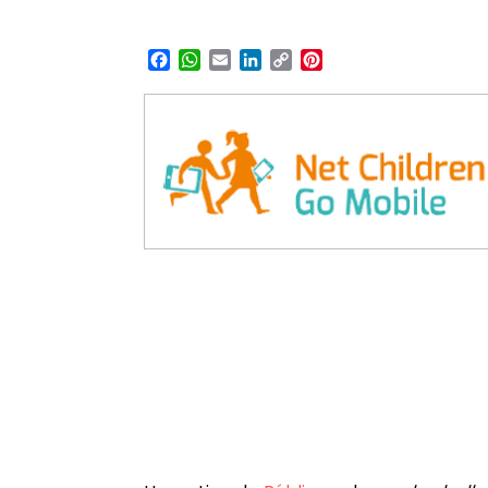
Facebook
WhatsApp
Email
LinkedIn
Copy
Pinterest
Link