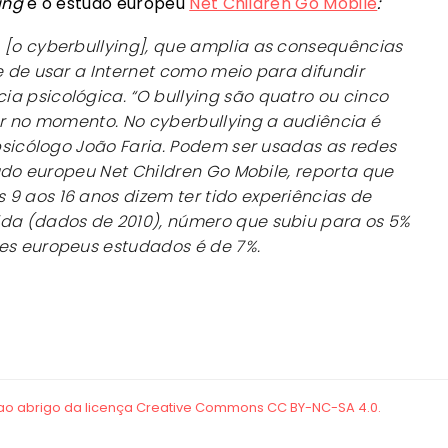
ing
e o estudo europeu
Net Children Go Mobile
:
 [o cyberbullying], que amplia as consequências
e de usar a Internet como meio para difundir
a psicológica. “O bullying são quatro ou cinco
var no momento. No cyberbullying a audiência é
 psicólogo João Faria. Podem ser usadas as redes
studo europeu Net Children Go Mobile, reporta que
9 aos 16 anos dizem ter tido experiências de
ida (dados de 2010), número que subiu para os 5%
ses europeus estudados é de 7%.