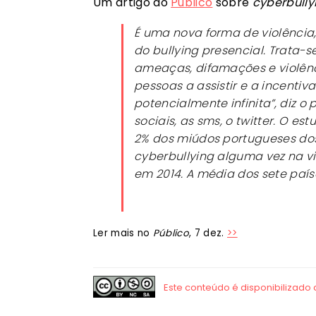
Um artigo do
Público
sobre
cyberbully
É uma nova forma de violência,
do bullying presencial. Trata-s
ameaças, difamações e violênci
pessoas a assistir e a incenti
potencialmente infinita”, diz o
sociais, as sms, o twitter. O e
2% dos miúdos portugueses dos 
cyberbullying alguma vez na v
em 2014. A média dos sete paí
Ler mais no
Público
, 7 dez.
>>