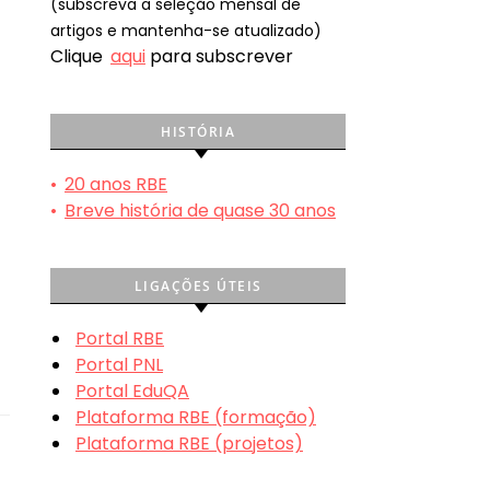
(subscreva a seleção mensal de
artigos e mantenha-se atualizado)
Clique
aqui
para subscrever
HISTÓRIA
•
20 anos RBE
•
Breve história de quase 30 anos
LIGAÇÕES ÚTEIS
Portal RBE
Portal PNL
Portal EduQA
Plataforma RBE (formação)
Plataforma RBE (projetos)