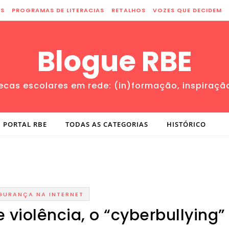
ES
PROGRAMAS DE LITERACIAS
RETALHOS
VOZES QUE DECIDEM
Blogue RBE
tecas escolares em rede: (in)formação, inspiraçã
PORTAL RBE
TODAS AS CATEGORIAS
HISTÓRICO
GURANÇA NA INTERNET
violência, o “cyberbullying”