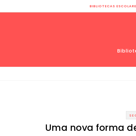
Skip to content
BIBLIOTECAS ESCOLAR
Biblio
SE
Uma nova forma de 