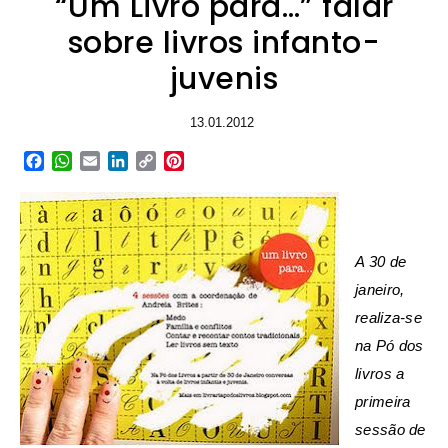
“Um Livro para…” falar
sobre livros infanto-
juvenis
13.01.2012
Facebook
WhatsApp
Email
LinkedIn
Copy
Pinterest
Link
A 30 de
janeiro,
realiza-se
na Pó dos
livros a
primeira
sessão de