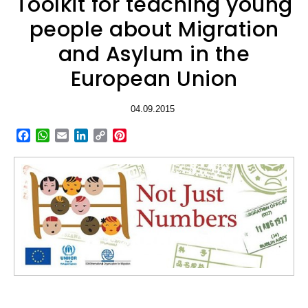
Toolkit for teaching young
people about Migration
and Asylum in the
European Union
04.09.2015
Facebook
WhatsApp
Email
LinkedIn
Copy
Pinterest
Link