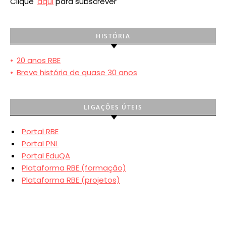
Clique
aqui
para subscrever
HISTÓRIA
•
20 anos RBE
•
Breve história de quase 30 anos
LIGAÇÕES ÚTEIS
Portal RBE
Portal PNL
Portal EduQA
Plataforma RBE (formação)
Plataforma RBE (projetos)