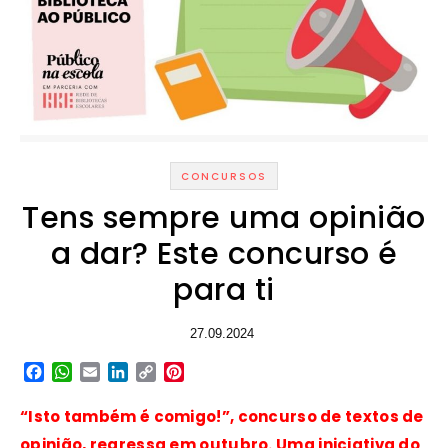
CONCURSOS
Tens sempre uma opinião
a dar? Este concurso é
para ti
27.09.2024
Facebook
WhatsApp
Email
LinkedIn
Copy
Pinterest
Link
“Isto também é comigo!”, concurso de textos de
opinião, regressa em outubro. Uma iniciativa do