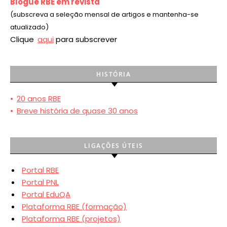
Blogue RBE em revista
(subscreva a seleção mensal de artigos e mantenha-se
atualizado)
Clique
aqui
para subscrever
HISTÓRIA
•
20 anos RBE
•
Breve história de quase 30 anos
LIGAÇÕES ÚTEIS
Portal RBE
Portal PNL
Portal EduQA
Plataforma RBE (formação)
Plataforma RBE (projetos)