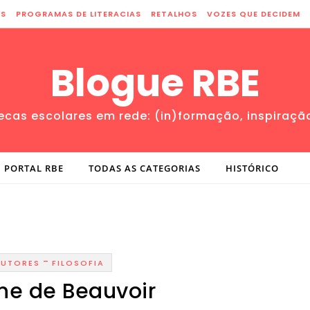
ES
PROGRAMAS DE LITERACIAS
RETALHOS
VOZES QUE DECIDEM
Blogue RBE
tecas escolares em rede: (in)formação, inspiraçã
PORTAL RBE
TODAS AS CATEGORIAS
HISTÓRICO
-
AUTORES
FILOSOFIA
ne de Beauvoir