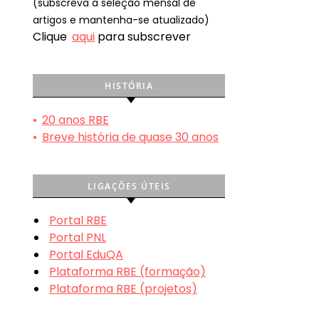
(subscreva a seleção mensal de
artigos e mantenha-se atualizado)
Clique
aqui
para subscrever
HISTÓRIA
•
20 anos RBE
•
Breve história de quase 30 anos
LIGAÇÕES ÚTEIS
Portal RBE
Portal PNL
Portal EduQA
Plataforma RBE (formação)
Plataforma RBE (projetos)