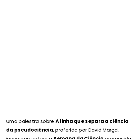
Uma palestra sobre
A linha que separa a ciência
da pseudociência
, proferida por David Marçal,
inaugurou ontem a
Semana da Ciência
promovida