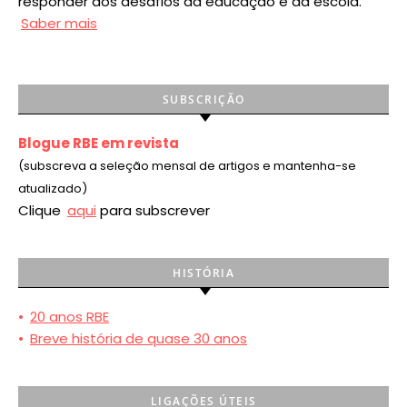
responder aos desafios da educação e da escola.
Saber mais
SUBSCRIÇÃO
Blogue RBE em revista
(subscreva a seleção mensal de artigos e mantenha-se
atualizado)
Clique
aqui
para subscrever
HISTÓRIA
•
20 anos RBE
•
Breve história de quase 30 anos
LIGAÇÕES ÚTEIS