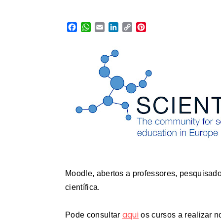
Facebook
WhatsApp
Email
LinkedIn
Copy
Pinterest
Link
Moodle, abertos a professores, pesquisadore
científica.
aqui
Pode consultar
os cursos a realizar n