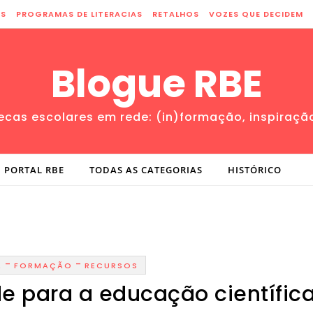
ES
PROGRAMAS DE LITERACIAS
RETALHOS
VOZES QUE DECIDEM
Blogue RBE
tecas escolares em rede: (in)formação, inspiraçã
PORTAL RBE
TODAS AS CATEGORIAS
HISTÓRICO
-
-
A
FORMAÇÃO
RECURSOS
e para a educação científic