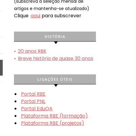
(subscreva a seleção mensal de
artigos e mantenha-se atualizado)
Clique
aqui
para subscrever
HISTÓRIA
•
20 anos RBE
•
Breve história de quase 30 anos
LIGAÇÕES ÚTEIS
Portal RBE
Portal PNL
Portal EduQA
Plataforma RBE (formação)
Plataforma RBE (projetos)