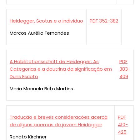
Heidegger, Scotus e o indivíduo
PDF 352-382
Marcos Aurélio Fernandes
A Habilitationsschrift de Heidegger: As
PDF
Categorias e a doutrina da significação em
383-
Duns Escoto
409
Maria Manuela Brito Martins
Tradução e breves considerações acerca
PDF
de alguns poemas do jovem Heidegger
410-
425
Renato Kirchner