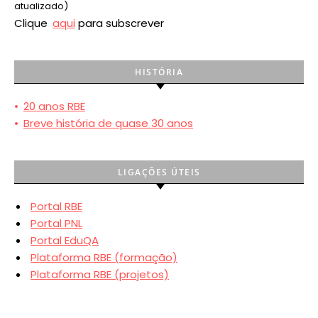
atualizado)
Clique
aqui
para subscrever
HISTÓRIA
•
20 anos RBE
•
Breve história de quase 30 anos
LIGAÇÕES ÚTEIS
Portal RBE
Portal PNL
Portal EduQA
Plataforma RBE (formação)
Plataforma RBE (projetos)