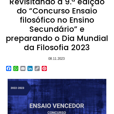
Revisitando a 9.ª edição
do “Concurso Ensaio
filosófico no Ensino
Secundário” e
preparando o Dia Mundial
da Filosofia 2023
08.11.2023
Facebook
WhatsApp
Email
LinkedIn
Copy
Pinterest
Link