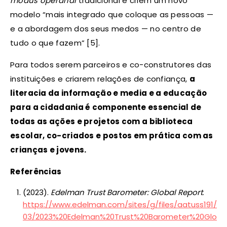
modus operandi
tradicional e criem um novo
modelo “mais integrado que coloque as pessoas —
e a abordagem dos seus medos — no centro de
tudo o que fazem” [5].
Para todos serem parceiros e co-construtores das
instituições e criarem relações de confiança,
a
literacia da informação e media e a educação
para a cidadania é componente essencial de
todas as ações e projetos com a biblioteca
escolar, co-criados e postos em prática com as
crianças e jovens.
Referências
(2023).
Edelman Trust Barometer: Global Report
.
https://www.edelman.com/sites/g/files/aatuss191/fil
03/2023%20Edelman%20Trust%20Barometer%20Global