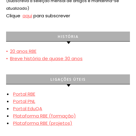
(subscreva a seleção mensal de artigos e mantenha-se
atualizado)
Clique
aqui
para subscrever
HISTÓRIA
•
20 anos RBE
•
Breve história de quase 30 anos
LIGAÇÕES ÚTEIS
Portal RBE
Portal PNL
Portal EduQA
Plataforma RBE (formação)
Plataforma RBE (projetos)