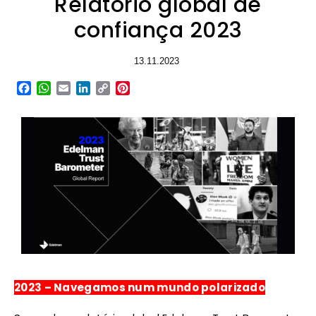
Relatório global de
confiança 2023
13.11.2023
Facebook
WhatsApp
Email
LinkedIn
Copy
Pinterest
Link
2023 – Navegamos num mundo polarizado