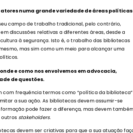
 atores numa grande variedade de áreas políticas
seu campo de trabalho tradicional, pelo contrário,
em discussões relativas a diferentes áreas, desde a
ltura à segurança. Isto é, o trabalho das bibliotecas
i mesmo, mas sim como um meio para alcançar uma
líticos.
 onde e como nos envolvemos em advocacia,
ade de questões.
zam com frequência termos como “política da biblioteca”
limitar a sua ação. As bibliotecas devem assumir-se
informação pode fazer a diferença, mas devem també
e outros
stakeholders
.
iotecas devem ser criativas para que a sua atuação faç