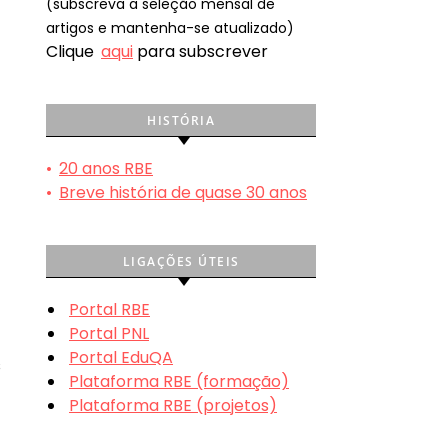
(subscreva a seleção mensal de
artigos e mantenha-se atualizado)
Clique
aqui
para subscrever
HISTÓRIA
•
20 anos RBE
•
Breve história de quase 30 anos
LIGAÇÕES ÚTEIS
Portal RBE
Portal PNL
Portal EduQA
s
Plataforma RBE (formação)
Plataforma RBE (projetos)