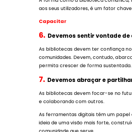
A forma como a biblioteca comunica, 
aos seus utilizadores, é um fator chav
Capacitar
6.
Devemos sentir vontade de a
As bibliotecas devem ter confiança n
comunidades. Devem, contudo, abarcar
permita crescer de forma sustentada.
7.
Devemos abraçar e partilhar
As bibliotecas devem focar-se no fut
e colaborando com outros.
As ferramentas digitais têm um papel 
ideia de uma visão mais forte, constru
comunidade que serve.