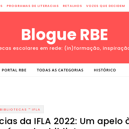
ES
PROGRAMAS DE LITERACIAS
RETALHOS
VOZES QUE DECIDEM
Blogue RBE
tecas escolares em rede: (in)formação, inspiraçã
PORTAL RBE
TODAS AS CATEGORIAS
HISTÓRICO
-
BIBLIOTECAS
IFLA
cias da IFLA 2022: Um apelo 