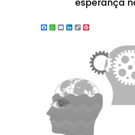
esperança na
Facebook
WhatsApp
Email
LinkedIn
Copy
Pinterest
Link