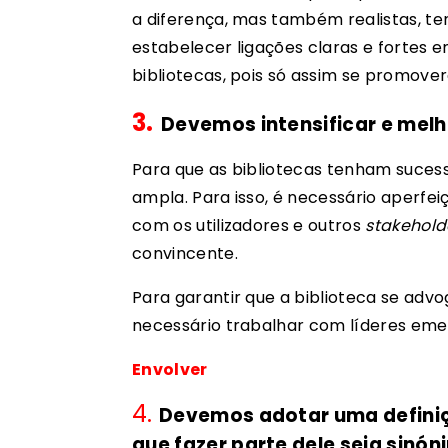
a diferença, mas também realistas, te
estabelecer ligações claras e fortes e
bibliotecas, pois só assim se promove
3.
Devemos intensificar e melh
Para que as bibliotecas tenham suce
ampla. Para isso, é necessário aperfei
com os utilizadores e outros
stakehold
convincente.
Para garantir que a biblioteca se advo
necessário trabalhar com líderes emer
Envolver
4.
Devemos adotar uma defini
que fazer parte dele seja sinó