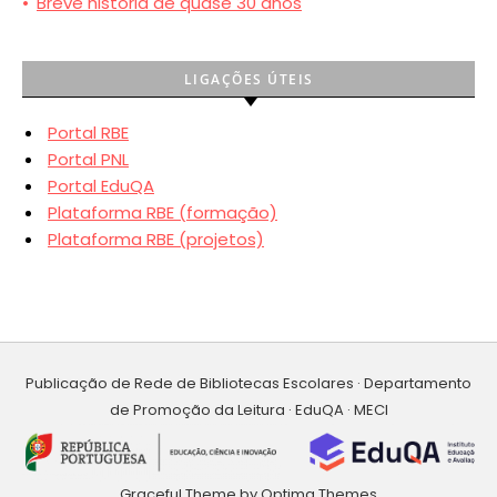
•
Breve história de quase 30 anos
LIGAÇÕES ÚTEIS
Portal RBE
Portal PNL
Portal EduQA
Plataforma RBE (formação)
Plataforma RBE (projetos)
Publicação de Rede de Bibliotecas Escolares · Departamento
de Promoção da Leitura · EduQA · MECI
Graceful Theme by
Optima Themes