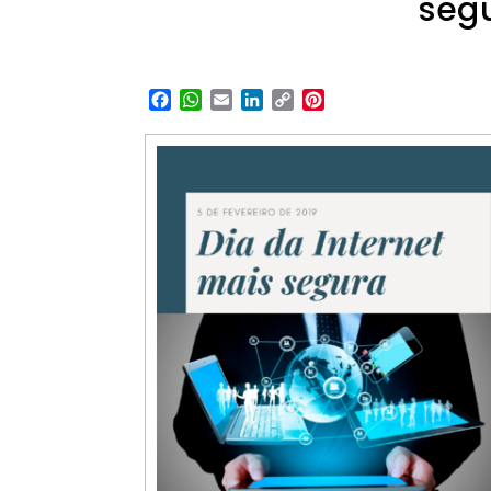
segu
Facebook
WhatsApp
Email
LinkedIn
Copy
Pinterest
Link