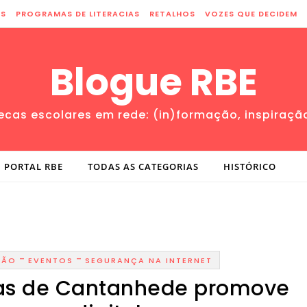
ES
PROGRAMAS DE LITERACIAS
RETALHOS
VOZES QUE DECIDEM
Blogue RBE
tecas escolares em rede: (in)formação, inspiraçã
PORTAL RBE
TODAS AS CATEGORIAS
HISTÓRICO
-
-
ÇÃO
EVENTOS
SEGURANÇA NA INTERNET
cas de Cantanhede promove