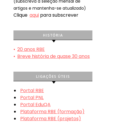
(subscreva a seleção mensal de
artigos e mantenha-se atualizado)
Clique
aqui
para subscrever
HISTÓRIA
•
20 anos RBE
•
Breve história de quase 30 anos
LIGAÇÕES ÚTEIS
Portal RBE
Portal PNL
Portal EduQA
Plataforma RBE (formação)
Plataforma RBE (projetos)